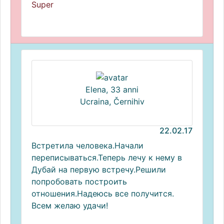
Super
Elena, 33 anni
Ucraina, Černihiv
22.02.17
Встретила человека.Начали
переписываться.Теперь лечу к нему в
Дубай на первую встречу.Решили
попробовать построить
отношения.Надеюсь все получится.
Всем желаю удачи!